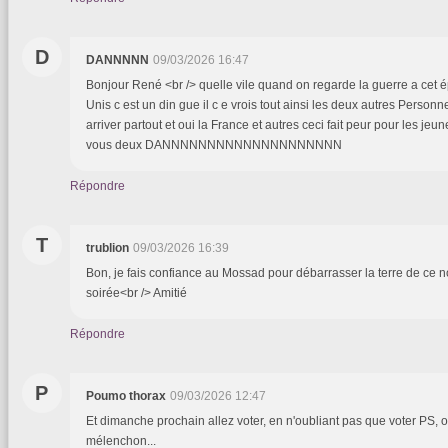
D
DANNNNN
09/03/2026 16:47
Bonjour René <br /> quelle vile quand on regarde la guerre a cet 
Unis c est un din gue il c e vrois tout ainsi les deux autres Person
arriver partout et oui la France et autres ceci fait peur pour les je
vous deux DANNNNNNNNNNNNNNNNNNNN
Répondre
T
trublion
09/03/2026 16:39
Bon, je fais confiance au Mossad pour débarrasser la terre de ce n
soirée<br /> Amitié
Répondre
P
Poumo thorax
09/03/2026 12:47
Et dimanche prochain allez voter, en n'oubliant pas que voter PS, ou
mélenchon...