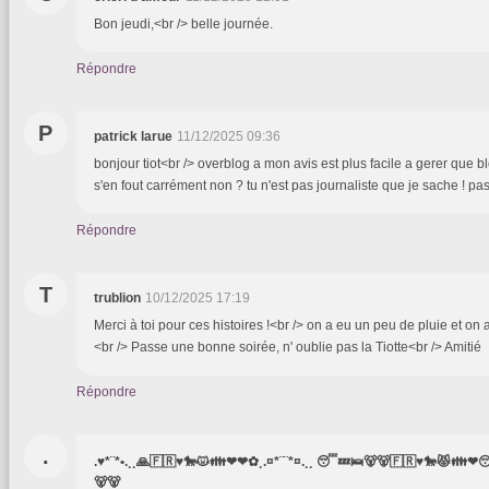
Bon jeudi,<br /> belle journée.
Répondre
P
patrick larue
11/12/2025 09:36
bonjour tiot<br /> overblog a mon avis est plus facile a gerer que bl
s'en fout carrément non ? tu n'est pas journaliste que je sache ! p
Répondre
T
trublion
10/12/2025 17:19
Merci à toi pour ces histoires !<br /> on a eu un peu de pluie et on a
<br /> Passe une bonne soirée, n' oublie pas la Tiotte<br /> Amitié
Répondre
.
.♥*¨*•.¸¸🙏🇫🇷♥️🐎😾👪❤❤✿¸.¤*¨¨*¤.¸¸ 😴💤🛌🐻🐻🇫🇷♥️🐎😾👪❤
🐻🐻