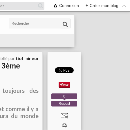
Connexion
+
Créer mon blog
blié par
tiot mineur
e 3ème
 toujours des
0
Repost
et comme il y a
 aura du monde