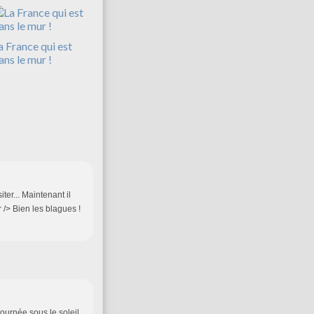
a France qui est
ans le mur !
iter... Maintenant il
br /> Bien les blagues !
ournée sous le soleil