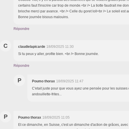
certains faut t'inscrire car trop de monde.<br /> La tiotte faudrait me don
brioche merci par avance. <br /> Celle du goret loll<br /> Le soleil est arr
Bonne journée bisous malouins.
Répondre
C
claudielapicarde
18/09/2025 11:30
Si tu peux y aller, profite bien. <br /> Bonne journée.
Répondre
P
Poumo thorax
18/09/2025 11:47
C'etait juste pour que vous ayez une pensée pour les suisse
andouillette-frites...
P
Poumo thorax
18/09/2025 11:05
Et ce dimanche, en Suisse, c'est un dimanche d'action de grâces, avec