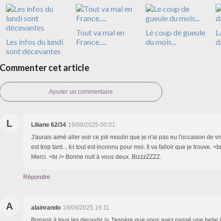
Tout va mal en
Le coup de gueule
L
Les infos du lundi
France.....
du mois...
d
sont décevantes
Commenter cet article
Ajouter un commentaire
L
Liliane 62/34
19/09/2025 00:01
J'aurais aimé aller voir ce joli moulin que je n'ai pas eu l'occasion de vis
est trop tard... Ici tout est inconnu pour moi. Il va falloir que je trouve. <
Merci. <br /> Bonne nuit à vous deux. BizzzZZZZ.
Répondre
A
alainrando
18/09/2025 19:11
Bonsoir à tous les deux<br /> J'espère que vous avez passé une belle j