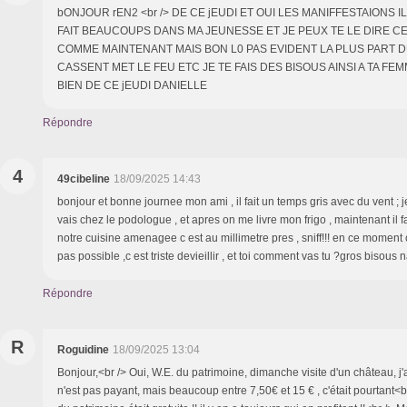
bONJOUR rEN2 <br /> DE CE jEUDI ET OUI LES MANIFFESTAIONS IL
FAIT BEAUCOUPS DANS MA JEUNESSE ET JE PEUX TE LE DIRE CE
COMME MAINTENANT MAIS BON L0 PAS EVIDENT LA PLUS PART D
CASSENT MET LE FEU ETC JE TE FAIS DES BISOUS AINSI A TA F
BIEN DE CE jEUDI DANIELLE
Répondre
4
49cibeline
18/09/2025 14:43
bonjour et bonne journee mon ami , il fait un temps gris avec du vent ; j
vais chez le podologue , et apres on me livre mon frigo , maintenant il fa
notre cuisine amenagee c est au millimetre pres , sniff!!! en ce moment 
pas possible ,c est triste devieillir , et toi comment vas tu ?gros bisous 
Répondre
R
Roguidine
18/09/2025 13:04
Bonjour,<br /> Oui, W.E. du patrimoine, dimanche visite d'un château, j'ai
n'est pas payant, mais beaucoup entre 7,50€ et 15 € , c'était pourtant<br