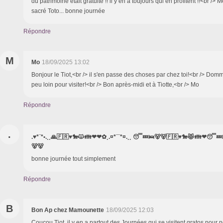
du patrimoine était gratuite !! il y en a toujours qui en profitent !!<br /> 
sacré Toto... bonne journée
Répondre
M
Mo
18/09/2025 13:02
Bonjour le Tiot,<br /> il s'en passe des choses par chez toi!<br /> Dom
peu loin pour visiter!<br /> Bon après-midi et à Tiotte,<br /> Mo
Répondre
.
.♥*¨*•.¸¸🙏🇫🇷♥️🐎😾👪❤❤✿¸.¤*¨¨*¤.¸¸ 😴💤🛌🐻🐻🇫🇷♥️🐎😾👪❤😴💤
🐻🐻
bonne journée tout simplement
Répondre
B
Bon Ap chez Mamounette
18/09/2025 12:03
Coucou Tiot, il y en a partout des Journées qui se visitent gratos pour 