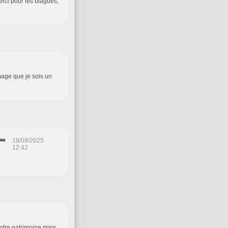
Merci pour les blagues,
mage que je sois un
🛌
18/09/2025
12:42
notre patrimoine mais