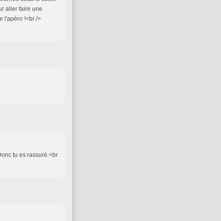
r aller faire une
 l'apéro !<br />
n
onc tu es rassuré.<br