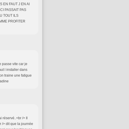
S EN FAUT J EN AI
CI PASSAIT PAS
U TOUT ILS
EMMME PROFITER
e passe vite car je
ut l installer dans
on traine une fatigue
nadine
 réservé..<br /> Il
 /> dit que la journée