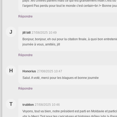
pays .les chiffres parlent mais ce qui est grandement muet c'est où 
l'argent Pas perdu pour tout le monde c'est certain<br /> Bonne jo
Répondre
J
jill bill
27/08/2025 10:49
Bonjour, bonjour, eh oui pour la citation finale, à quoi bon entretenir
journée à vous, amitiés, jill
Répondre
H
Honorius
27/08/2025 10:47
Salut. A voté, merci pour les blagues et bonne journée
Répondre
T
trublion
27/08/2025 10:46
Voyons, tout va bien, notre président est parti en Moldavie et partici
<br /> Merci Tiot pour tes caricatures et histoires drôles !<br /> P