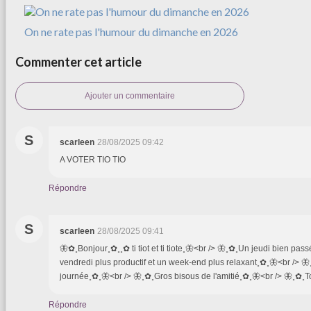
On ne rate pas l'humour du dimanche en 2026
Commenter cet article
Ajouter un commentaire
S
scarleen
28/08/2025 09:42
A VOTER TIO TIO
Répondre
S
scarleen
28/08/2025 09:41
🦋✿˳Bonjour˳✿˳˳✿ ti tiot et ti tiote˳🦋<br /> 🦋˳✿˳Un jeudi bien pas
vendredi plus productif et un week-end plus relaxant˳✿˳🦋<br /> 
journée˳✿˳🦋<br /> 🦋˳✿˳Gros bisous de l'amitié˳✿˳🦋<br /> 🦋˳✿˳
Répondre