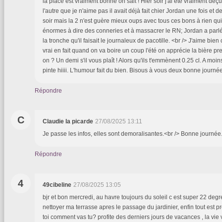
la place est vraiment bonne on sait ! Hier soir j'ai été vraiment dé
l'autre que je n'aime pas il avait déjà fait chier Jordan une fois et 
soir mais la 2 n'est guère mieux oups avec tous ces bons à rien q
énormes à dire des conneries et à massacrer le RN; Jordan a parlé 
la tronche qu'il faisait le journaleux de pacotille. <br /> J'aime bien 
vrai en fait quand on va boire un coup l'été on apprécie la bière p
on ? Un demi s'il vous plaît ! Alors qu'ils t'emmènent 0.25 cl. A m
pinte hiiii. L'humour fait du bien. Bisous à vous deux bonne journé
Répondre
C
Claudie la picarde
27/08/2025 13:11
Je passe les infos, elles sont demoralisantes.<br /> Bonne journée
Répondre
4
49cibeline
27/08/2025 13:05
bjr et bon mercredi, au havre toujours du soleil c est super 22 degres
nettoyer ma terrasse apres le passage du jardinier, enfin tout est p
toi comment vas tu? profite des derniers jours de vacances , la vie