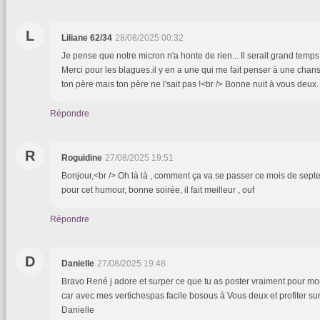
L
Liliane 62/34
28/08/2025 00:32
Je pense que notre micron n'a honte de rien... Il serait grand temps
Merci pour les blagues.il y en a une qui me fait penser à une chans
ton père mais ton père ne l'sait pas !<br /> Bonne nuit à vous deux
Répondre
R
Roguidine
27/08/2025 19:51
Bonjour,<br /> Oh là là , comment ça va se passer ce mois de septemb
pour cet humour, bonne soirée, il fait meilleur , ouf
Répondre
D
Danielle
27/08/2025 19:48
Bravo René j adore et surper ce que tu as poster vraiment pour mon 
car avec mes vertichespas facile bosous à Vous deux et profiter su
Danielle