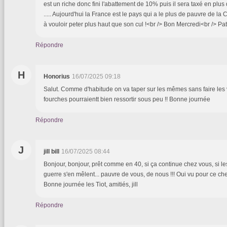
est un riche donc fini l'abattement de 10% puis il sera taxé en plus 
..... Aujourd'hui la France est le pays qui a le plus de pauvre de la 
à vouloir peter plus haut que son cul !<br /> Bon Mercredi<br /> Pat
Répondre
H
Honorius
16/07/2025 09:18
Salut. Comme d'habitude on va taper sur les mêmes sans faire les
fourches pourraientt bien ressortir sous peu !! Bonne journée
Répondre
J
jill bill
16/07/2025 08:44
Bonjour, bonjour, prêt comme en 40, si ça continue chez vous, si 
guerre s'en mêlent... pauvre de vous, de nous !!! Oui vu pour ce cheval
Bonne journée les Tiot, amitiés, jill
Répondre