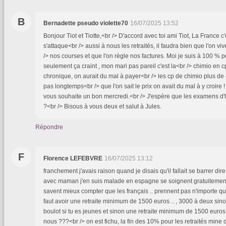
B
Bernadette pseudo violette70
16/07/2025 13:52
Bonjour Tiot et Tiotte,<br /> D'accord avec toi ami Tiot, La France c'e
s'attaque<br /> aussi à nous les retraités, il faudra bien que l'on vi
/> nos courses et que l'on règle nos factures. Moi je suis à 100 % 
seulement ça craint , mon mari pas pareil c'est la<br /> chimio en 
chronique, on aurait du mal à payer<br /> les cp de chimio plus de
pas longtemps<br /> que l'on sait le prix on avait du mal à y croire ! P
vous souhaite un bon mercredi.<br /> J'espère que les examens d'h
?<br /> Bisous à vous deux et salut à Jules.
Répondre
F
Florence LEFEBVRE
16/07/2025 13:12
franchement j'avais raison quand je disais qu'il fallait se barrer di
avec maman j'en suis malade en espagne se soignent gratuitement
savent mieux compter que les français .. prennent pas n'importe q
faut avoir une retraite minimum de 1500 euros .. , 3000 à deux sinon
boulot si tu es jeunes et sinon une retraite minimum de 1500 euros 
nous ???<br /> on est fichu, la fin des 10% pour les retraités mine 