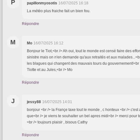
P
papillonmyosotis
16/07/2025 16:18
La météo plus fraiche fait un bien fou.
Répondre
M
Mo
16/07/2025 16:12
Bonjour le Tiot,<br /> Ah oui, tout le monde est censé faire des effo
sinistre mais on n'en demande qu'aux retraités et aux malades...<br
les blagues qui changent des mauvais tours du gouvernement!<br /
Tiotte et au Jules,<br /> Mo
Répondre
J
jessy88
16/07/2025 14:01
bonjour <br /> la Françe taxe tout le monde , c honteux <br /> c'es
que<br /> je viens te souhaiter un bel apres midi<br /> merci pour t
<br /> toujours plaisir , bisous Cathy
Répondre