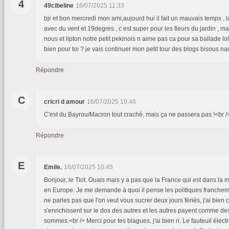
4
49cibeline
16/07/2025 11:33
bjr et bon mercredi mon ami,aujourd hui il fait un mauvais temps , 
avec du vent et 19degres , c est super pour les fleurs du jardin ,
nous et lipton notre petit pekinois n aime pas ca pour sa ballade lol
bien pour toi ? je vais continuer mon petit tour des blogs bisous na
Répondre
C
cricri d amour
16/07/2025 10:46
C'est du Bayrou/Macron tout craché, mais ça ne passera pas !<br /
Répondre
E
Emile.
16/07/2025 10:45
Bonjour, le Tiot. Ouais mais y a pas que la France qui est dans la 
en Europe. Je me demande à quoi il pense les politiques franchem
ne parles pas que l'on veut vous sucrer deux jours fériés, j'ai bien 
s'enrichissent sur le dos des autres et les autres payent comme de
sommes.<br /> Merci pour tes blagues, j'ai bien ri. Le fauteuil élect