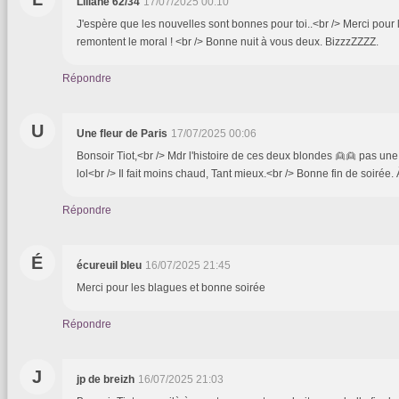
Liliane 62/34
17/07/2025 00:10
J'espère que les nouvelles sont bonnes pour toi..<br /> Merci pour
remontent le moral ! <br /> Bonne nuit à vous deux. BizzzZZZZ.
Répondre
U
Une fleur de Paris
17/07/2025 00:06
Bonsoir Tiot,<br /> Mdr l'histoire de ces deux blondes 👱👱 pas une 
lol<br /> Il fait moins chaud, Tant mieux.<br /> Bonne fin de soiré
Répondre
É
écureuil bleu
16/07/2025 21:45
Merci pour les blagues et bonne soirée
Répondre
J
jp de breizh
16/07/2025 21:03