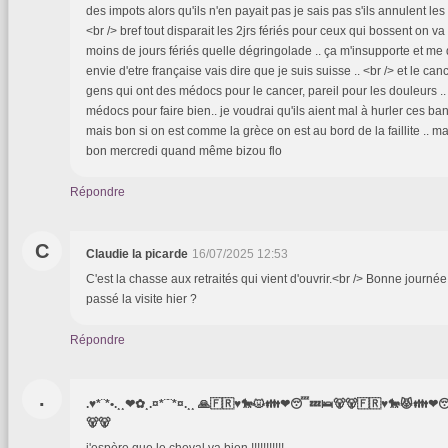
des impots alors qu'ils n'en payait pas je sais pas s'ils annulent l
<br /> bref tout disparait les 2jrs fériés pour ceux qui bossent on va 
moins de jours fériés quelle dégringolade .. ça m'insupporte et me
envie d'etre française vais dire que je suis suisse .. <br /> et le c
gens qui ont des médocs pour le cancer, pareil pour les douleurs .
médocs pour faire bien.. je voudrai qu'ils aient mal à hurler ces ban
mais bon si on est comme la grèce on est au bord de la faillite .. ma
bon mercredi quand même bizou flo
Répondre
C
Claudie la picarde
16/07/2025 12:53
C'est la chasse aux retraités qui vient d'ouvrir.<br /> Bonne journée
passé la visite hier ?
Répondre
.
.♥*¨*•.¸¸❤✿¸.¤*¨¨*¤.¸¸ 🙏🇫🇷♥️🐎😾👪❤😴💤🛌🐻🐻🇫🇷♥️🐎😾👪❤
🐻🐻
j'espère que le cheval va bien !!!!!!!!!!!