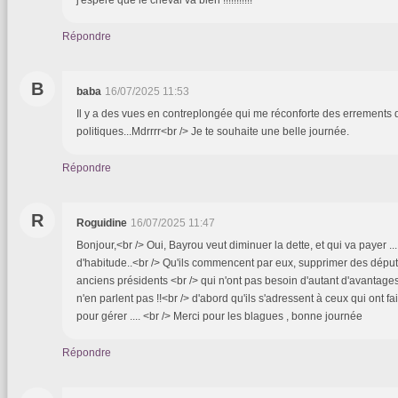
Répondre
B
baba
16/07/2025 11:53
Il y a des vues en contreplongée qui me réconforte des errements 
politiques...Mdrrrr<br /> Je te souhaite une belle journée.
Répondre
R
Roguidine
16/07/2025 11:47
Bonjour,<br /> Oui, Bayrou veut diminuer la dette, et qui va payer .
d'habitude..<br /> Qu'ils commencent par eux, supprimer des déput
anciens présidents <br /> qui n'ont pas besoin d'autant d'avantages 
n'en parlent pas !!<br /> d'abord qu'ils s'adressent à ceux qui ont fait l
pour gérer .... <br /> Merci pour les blagues , bonne journée
Répondre