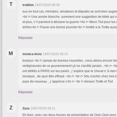
T
trublion
16/07/2025 08:38
eux en tout cas, ministres, sénateurs et députés se sont bien augm
<br /> Une année blanche, surement une suggestion de kéké qui v
et plus, s' il parvient à déclarer la guerre !<br /> Merci Tiot pour les 
drôles<br /> Passe une bonne journée<br /> Amitié à la Tiotte auss
Répondre
M
monica-breiz
16/07/2025 08:14
bonjour <br /> jamais de bonnes nouvelles , nous allons encore fai
vertigineuses de ce gouvernement çà ne s'arrête jamais ..<br /> <
ont défilés à PARIS sur les pavés , j 'espére que le cheval n 'à rien<b
musique , de quoi être effrayé .<br /> <br /> 5du crachin chez moi
pays de nouveau , ,j 'apprécie )<br /> <br /> kénavo Tiotte et Tiot
Répondre
Z
Zaza
16/07/2025 08:11
Eh bien, avec ces deux heures de présentation de Ouin-Ouin pour s