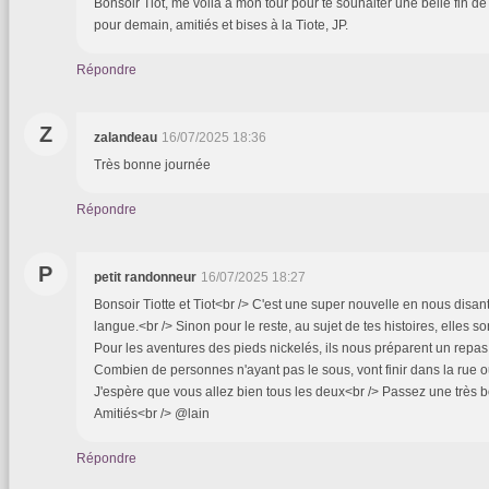
Bonsoir Tiot, me voilà à mon tour pour te souhaiter une belle fin 
pour demain, amitiés et bises à la Tiote, JP.
Répondre
Z
zalandeau
16/07/2025 18:36
Très bonne journée
Répondre
P
petit randonneur
16/07/2025 18:27
Bonsoir Tiotte et Tiot<br /> C'est une super nouvelle en nous disant 
langue.<br /> Sinon pour le reste, au sujet de tes histoires, elles s
Pour les aventures des pieds nickelés, ils nous préparent un repa
Combien de personnes n'ayant pas le sous, vont finir dans la rue ou
J'espère que vous allez bien tous les deux<br /> Passez une très 
Amitiés<br /> @lain
Répondre