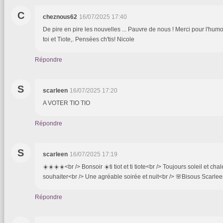
C
cheznous62
16/07/2025 17:40
De pire en pire les nouvelles ... Pauvre de nous ! Merci pour l'humo
toi et Tiote,. Pensées ch'tis! Nicole
Répondre
S
scarleen
16/07/2025 17:20
A VOTER TIO TIO
Répondre
S
scarleen
16/07/2025 17:19
☀️☀️☀️☀️<br /> Bonsoir ☀️ti tiot et ti tiote<br /> Toujours soleil et ch
souhaiter<br /> Une agréable soirée et nuit<br /> 🌸Bisous Scarle
Répondre