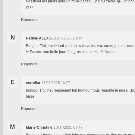
s'essuyer les pieds pour un mille-pattes.... y a du travail 😂. Un b
@+++
Répondre
N
Nadine ALEXIS
16/07/2025 10:34
Bonjour Tiot, <br /> tout va bien mais vu les vacances, je mets mon 
/> Passez une belle journée, gros bisous, <br /> Nadine
Répondre
E
estrelita
16/07/2025 10:27
bonjour Tiot, heureusement ton humour nous remonte le moral ..b
bises
Répondre
M
Marie-Christine
16/07/2025 09:47
Bonjour. Il faudrait peut-être faire des économies au lieu de ce que 