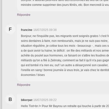
ministre comme supprimer des jours fériés, etc. Bon mercredi à vo
Répondre
F
francine
16/07/2025 09:38
Bonjour, ne t'inquiète pas, les migrants sont soignés gratos ! c'est l'
soins dentaires à faire, non remboursés, mais je ne suis pas noire, 
situation régulière, je cotise tous les mois - beaucoup - , mais ces s
a de quoi avoir la haine; le déficit : on file des milliards et nos arme
achète du poulet aux hormones, ce faisant on s'attire les foudres d
milliards qu'on a filé à Zelinsky, comment se fait il qu'il n'a pas gag
qui est tombé n'a rien eu, ouf ! un autre a désarçonné son cavalier, 
l'oreille en sang ! bonne journée à vous trois, je vais chez le dent
économies ! bises
Répondre
B
bikerpat
16/07/2025 09:22
Hello Tiot<br /> Pour Mr Bayrou un retraite qui touche à partir de 2