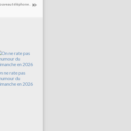
nouveau téléphone .
n ne rate pas
'humour du
imanche en 2026