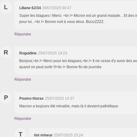
L
Liliane 62/34
26/07/2025 00:47
Super tes blagues ! Merci. <br /> Micron est un grand malade... Et des 
pour lui...<br /> Bonne nuit à vous deux. BizzzZZZZ.
Répondre
R
Roguidine
25/07/2025 19:23
Bonjour,<br /> Merci pour les blagues,<br /> Il ne cesse d'y avoir des a
quand on peut sortir !!!<br /> Bonne fin de journée
Répondre
P
Poumo thorax
25/07/2025 14:37
Macron a toujours été minable, mais là il devient pathétique.
Répondre
T
tiot mineur
25/07/2025 15:24