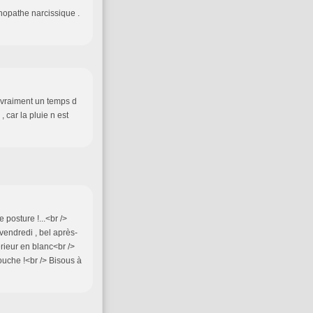
hopathe narcissique .
s vraiment un temps d
 car la pluie n est
 posture !...<br />
vendredi , bel après-
érieur en blanc<br />
couche !<br /> Bisous à