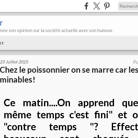
r
donne son opinion sur la société actuelle avec son humour.
ct
25 Juillet 2025
Pu
Chez le poissonnier on se marre car les
minables!
Ce matin....On apprend qu
même temps c'est fini" et o
"contre temps "? Effect