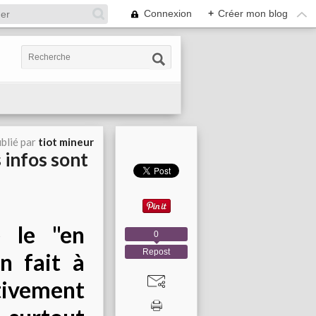
Connexion
+
Créer mon blog
blié par
tiot mineur
 infos sont
e le "en
0
Repost
n fait à
ivement