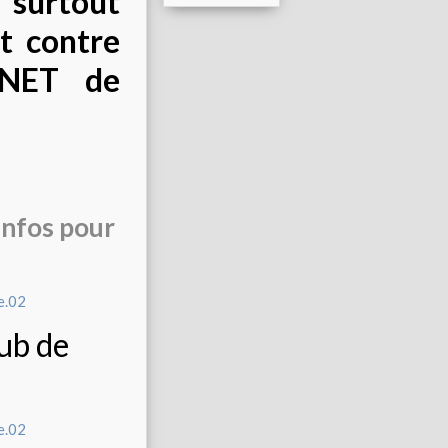
surtout
t contre
INET de
 infos pour
lub de