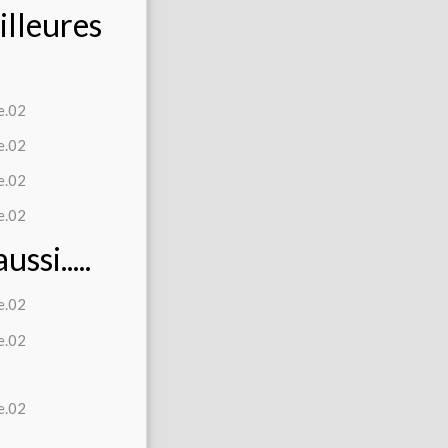
illeures
ssi.....