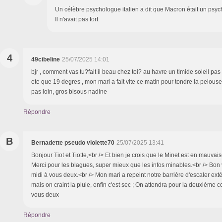
Un célèbre psychologue italien a dit que Macron était un psyc
Il n'avait pas tort.
4
49cibeline
25/07/2025 14:01
bjr , comment vas tu?fait il beau chez toi? au havre un timide soleil pa
ete que 19 degres , mon mari a fait vite ce matin pour tondre la pelouse ,
pas loin, gros bisous nadine
Répondre
B
Bernadette pseudo violette70
25/07/2025 13:41
Bonjour Tiot et Tiotte,<br /> Et bien je crois que le Minet est en mauvaise
Merci pour les blagues, super mieux que les infos minables.<br /> Bon 
midi à vous deux.<br /> Mon mari a repeint notre barrière d'escaler ext
mais on craint la pluie, enfin c'est sec ; On attendra pour la deuxième 
vous deux
Répondre