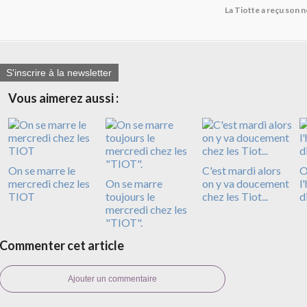
La Tiotte a reçu son 
S'inscrire à la newsletter
Vous aimerez aussi :
On se marre le
C'est mardi alors
O
mercredi chez les
On se marre
on y va doucement
l
TIOT
toujours le
chez les Tiot...
d
mercredi chez les
"TIOT".
Commenter cet article
Ajouter un commentaire