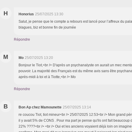
H
Honorius
25/07/2025 13:30
Salut, je pense que le compte a rebours est lancé pour l’affreux du pala
blagues, biz et bonne fin de journée
Répondre
M
Mo
25/07/2025 13:20
Bonjour le Tiot,<br /> D'après un psychanalyste on aurait un mec menta
pouvoir. La majorité des Français est du même avis sans être psychanal
après-midi à toi et à Tiotte,<br /> Mo
Répondre
B
Bon Ap chez Mamounette
25/07/2025 13:14
re coucou Tiot, tiot mineur<br /> 25/07/2025 12:53<br /> Mon grand pèr
il y avait 5% de CONS . Pour ma part je pense qu'ils ont fait beaucoup d
22% ????<br /> <br /> Oui et les anciens voyaient déjà loin on imagine