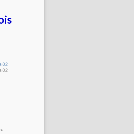
ois
ce.