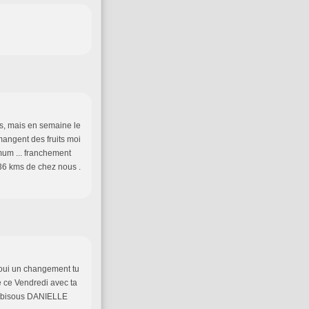
nes, mais en semaine le
mangent des fruits moi
mum ... franchement
 36 kms de chez nous .
t oui un changement tu
e ce Vendredi avec ta
di bisous DANIELLE