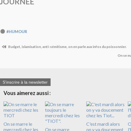
JOURNEE
#HUMOUR
Budget, islamisation, anti-sémitisme, on en parle aux infos du poissonnier.
On se ma
S'inscrire à la newsletter
Vous aimerez aussi :
On se marre le
C'est mardi alors
O
mercredi chez les
On se marre
on y va doucement
l