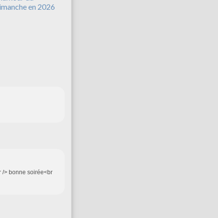
imanche en 2026
r /> bonne soirée<br