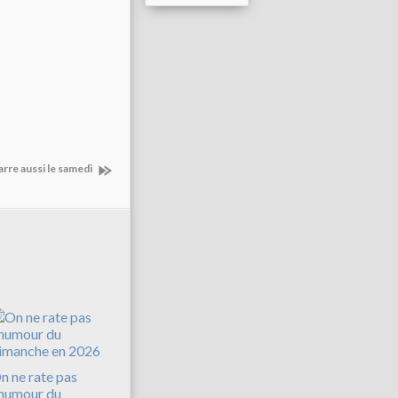
rre aussi le samedi
n ne rate pas
'humour du