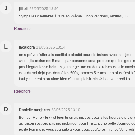
J
jill bill
23/05/2025 13:50
Sympa les cueillettes à faire soi-même.... bon vendredi, amitiés, JB
Répondre
L
lacalobra
23/05/2025 13:14
on a prévu d'aller a la cueillette bientôt pour els fraises avec mes jeu
w.end, ils réclament 5 euros par personne sous pretexte que les gens 
pas !dégueulasse hein .. si je mange une ou deux fraises c'est le maxi
c'est du vol déjà pas donné les 500 grammes 5 euros .. en plus c'est à
faut y aller enfin on aime bien c'est un plaisir .<br /> bon vendredi flo
Répondre
D
Danielle morjarret
23/05/2025 13:10
Bonjour René <br /> et bien tu en as mit des détails les heures etc. .-e
as raison j espère pas me mélanger pour l instant une belle Journée d
petite Femme je vous souhaite à vous deux cet Après midi ce Vendre