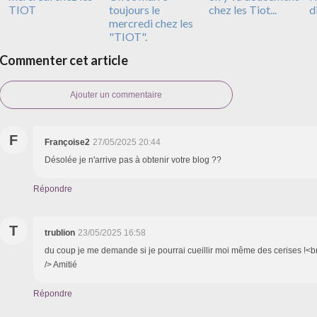
TIOT
toujours le
chez les Tiot...
d
mercredi chez les
"TIOT".
Commenter cet article
Ajouter un commentaire
F
Françoise2
27/05/2025 20:44
Désolée je n'arrive pas à obtenir votre blog ??
Répondre
T
trublion
23/05/2025 16:58
du coup je me demande si je pourrai cueillir moi même des cerises !<b
/> Amitié
Répondre