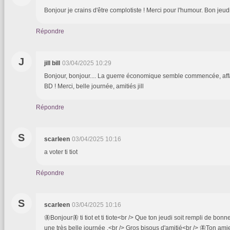
Bonjour je crains d'être complotiste ! Merci pour l'humour. Bon jeudi
Répondre
J
jill bill
03/04/2025 10:29
Bonjour, bonjour.... La guerre économique semble commencée, affair
BD ! Merci, belle journée, amitiés jill
Répondre
S
scarleen
03/04/2025 10:16
a voter ti tiot
Répondre
S
scarleen
03/04/2025 10:16
🦋Bonjour🦋 ti tiot et ti tiote<br /> Que ton jeudi soit rempli de bon
une très belle journée .<br /> Gros bisous d'amitié<br /> 🦋Ton am