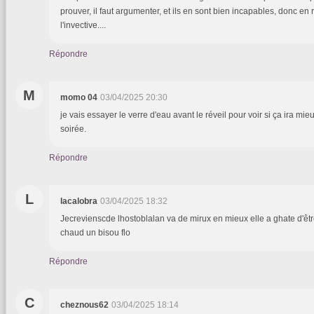
prouver, il faut argumenter, et ils en sont bien incapables, donc en re
l'invective....
Répondre
M
momo 04
03/04/2025 20:30
je vais essayer le verre d'eau avant le réveil pour voir si ça ira m
soirée.
Répondre
L
lacalobra
03/04/2025 18:32
Jecrevienscde lhostoblalan va de mirux en mieux elle a ghate d'êtr
chaud un bisou flo
Répondre
C
cheznous62
03/04/2025 18:14