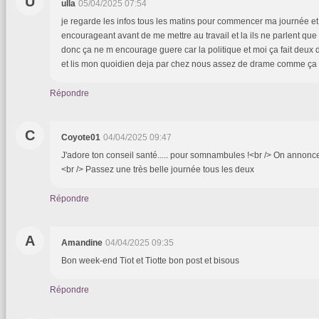
U
ulla
05/04/2025 07:54
je regarde les infos tous les matins pour commencer ma journée et
encourageant avant de me mettre au travail et la ils ne parlent que
donc ça ne m encourage guere car la politique et moi ça fait deux 
et lis mon quoidien deja par chez nous assez de drame comme ça <
Répondre
C
Coyote01
04/04/2025 09:47
J'adore ton conseil santé..... pour somnambules !<br /> On annonce 20
<br /> Passez une très belle journée tous les deux
Répondre
A
Amandine
04/04/2025 09:35
Bon week-end Tiot et Tiotte bon post et bisous
Répondre