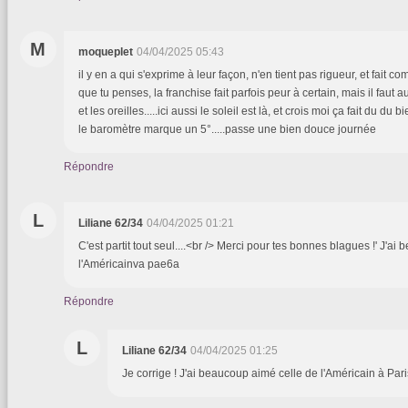
M
moqueplet
04/04/2025 05:43
il y en a qui s'exprime à leur façon, n'en tient pas rigueur, et fait 
que tu penses, la franchise fait parfois peur à certain, mais il faut a
et les oreilles.....ici aussi le soleil est là, et crois moi ça fait du du
le baromètre marque un 5°.....passe une bien douce journée
Répondre
L
Liliane 62/34
04/04/2025 01:21
C'est partit tout seul....<br /> Merci pour tes bonnes blagues !' J'a
l'Américainva pae6a
Répondre
L
Liliane 62/34
04/04/2025 01:25
Je corrige ! J'ai beaucoup aimé celle de l'Américain à Pari