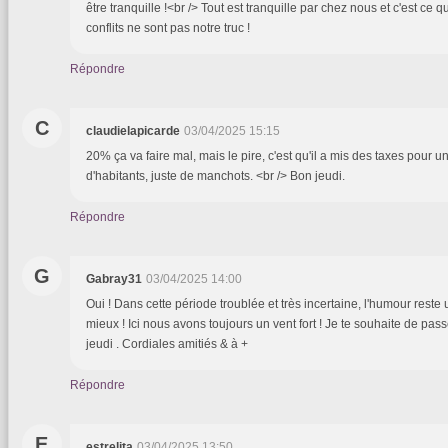
être tranquille !<br /> Tout est tranquille par chez nous et c'est ce
conflits ne sont pas notre truc !
Répondre
C
claudielapicarde
03/04/2025 15:15
20% ça va faire mal, mais le pire, c'est qu'il a mis des taxes pour une
d'habitants, juste de manchots. <br /> Bon jeudi.
Répondre
G
Gabray31
03/04/2025 14:00
Oui ! Dans cette période troublée et très incertaine, l'humour rest
mieux ! Ici nous avons toujours un vent fort ! Je te souhaite de pas
jeudi . Cordiales amitiés & à +
Répondre
E
estrelita
03/04/2025 13:50