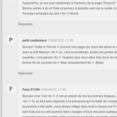
Aujourd'hui, je me suis cantonnée à l'humour de ta page Tiot,et là "
Bonne soirée à toi et Tiote et pensez à prendre soin de la santé c'est
Pensées amicales du soir !<br /> Nicole
Répondre
P
petit randonneur
03/04/2025 17:48
Bonsoir Tiotte et Tiot<br /> Encore une page qui nous fait aimer la v
avec le p'tit Macron.<br /> Ici, c'est le printemps, toutes les portes e
ouvertes, c'est génial.<br /> J'espère que vous allez bien tous les
bonne fin de journée<br /> Bien amicalement<br /> @lain
Répondre
F
Fany 97440
03/04/2025 17:46
Bonsoir cher Tiot <br /> C'est un plaisir de lire tes bonnes blagues, 
<br /> Tu as très bien répondu à la personne qui t'a traité de compl
ta journée a été belle, nous temps mitigé mais moins chaud ouf !!!
tard mais j'ai eu une journée bien chargée et là je me pose quelque
remercier pour ta gentille visite et pour te souhaiter une belle soiré