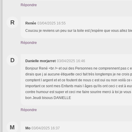
Répondre
R
Renée
03/04/2025 16:55
Coucou je reviens un peu sur la toile est j'espère que vous allez 
Répondre
D
Danielle morjarret
03/04/2025 16:46
Bonjour René <br /> et oui des Personnes ne comprennent pas c est
dirais que j ai aucune étiquette ceci fait très longtemps je ne crois p
comptent l argent et et ce foutent de nous c est oui ou non voilà ce q
important ce sont mes Enfants mais l âges qu'ils ont ceci c est à eux
contre humour est super et ceci me faire sourire merci à toi je vou
bon Jeudi bisous DANIELLE
Répondre
M
Mo
03/04/2025 16:37