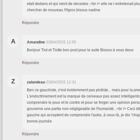
etait dedans et qui vient de decedee ,<br /> elle ne l entretenait plu
chercher de nouveau !!!!gros bisous nadine
Répondre
A
Amandine
03/04/2025 12:55
Bonjour Tiot et Tiotte bon post pour la suite Bisous à vous deux
Répondre
Z
zalandeau
03/04/2025 12:31
Ben ce gauchiste, n'est évidemment pas plotiste... mais pour la premiè
L'endoctrinement est la marque de cerveaux pas assez intelligents
comprendre le pour et le contre et pour se forger une opinion person
gouverne une partie non négligeable de l'humanité...<br /> Ceci dit
gauche qui acceptent de comprendre l'autre, à ceux-là, je dis "chap
bonne journée
Répondre