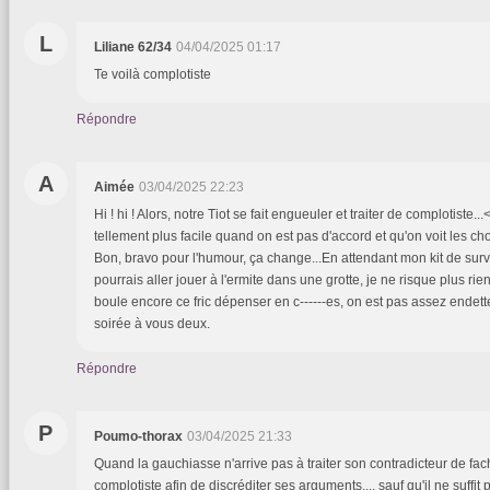
L
Liliane 62/34
04/04/2025 01:17
Te voilà complotiste
Répondre
A
Aimée
03/04/2025 22:23
Hi ! hi ! Alors, notre Tiot se fait engueuler et traiter de complotiste..
tellement plus facile quand on est pas d'accord et qu'on voit les ch
Bon, bravo pour l'humour, ça change...En attendant mon kit de survi
pourrais aller jouer à l'ermite dans une grotte, je ne risque plus ri
boule encore ce fric dépenser en c------es, on est pas assez endett
soirée à vous deux.
Répondre
P
Poumo-thorax
03/04/2025 21:33
Quand la gauchiasse n'arrive pas à traiter son contradicteur de fachii
complotiste afin de discréditer ses arguments.... sauf qu'il ne suffit 