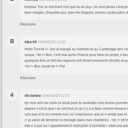
bonjour Tiot ,le méchant com que tu as reçu ,ils sont jaloux c'est pou
bien rédigés ,t'inquiète pas ,bien les blagues ,bonne continuation
Répondre
B
biker06
03/04/2025 13:05
Hello Tiot<br /> J'en ai mangé au Vietnam et au Cambodge des coul
soupe..<br /> Bon, c'est vrai qu'en France pour faire un projet, il fau
quelques fois on fait des algecos soit disant provisoire (école) et qu
<br /> Bon Jeudi<br /> Pat
Répondre
4
49cibeline
03/04/2025 12:57
bjr mon ami me voila ce jeudi pour te souhaiter une bonne journee 
degres c est la que l on voit tout ce qu il y a a faire comme travaux a
sais pas si tu es comme moi j ai l impression que je n arrete pas et il
/> je viens de terminer le menage dans mes chambres , <br /> ett me 
elle n a pas eu l appartement il etait plein d humidite c etait une p