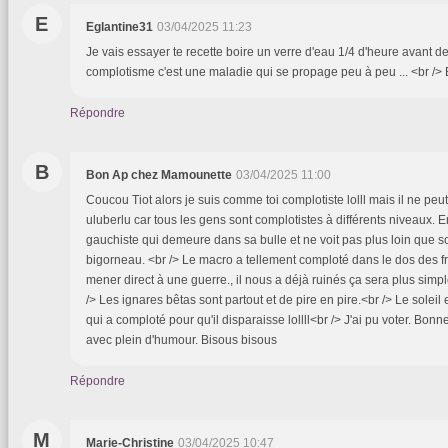
E
Eglantine31
03/04/2025 11:23
Je vais essayer te recette boire un verre d'eau 1/4 d'heure avant de 
complotisme c'est une maladie qui se propage peu à peu ... <br /> 
Répondre
B
Bon Ap chez Mamounette
03/04/2025 11:00
Coucou Tiot alors je suis comme toi complotiste lolll mais il ne peu
uluberlu car tous les gens sont complotistes à différents niveaux. E
gauchiste qui demeure dans sa bulle et ne voit pas plus loin que 
bigorneau. <br /> Le macro a tellement comploté dans le dos des fr
mener direct à une guerre., il nous a déjà ruinés ça sera plus simp
/> Les ignares bêtas sont partout et de pire en pire.<br /> Le soleil es
qui a comploté pour qu'il disparaisse lollll<br /> J'ai pu voter. Bo
avec plein d'humour. Bisous bisous
Répondre
M
Marie-Christine
03/04/2025 10:47