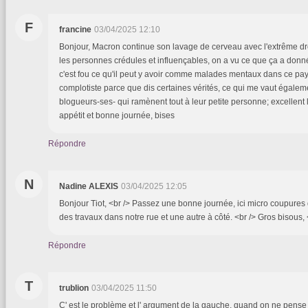
F
francine
03/04/2025 12:10
Bonjour, Macron continue son lavage de cerveau avec l'extrême dr
les personnes crédules et influençables, on a vu ce que ça a donné
c'est fou ce qu'il peut y avoir comme malades mentaux dans ce pays
complotiste parce que dis certaines vérités, ce qui me vaut égalem
blogueurs-ses- qui ramènent tout à leur petite personne; excellent 
appétit et bonne journée, bises
Répondre
N
Nadine ALEXIS
03/04/2025 12:05
Bonjour Tiot, <br /> Passez une bonne journée, ici micro coupures d'
des travaux dans notre rue et une autre à côté. <br /> Gros bisous,
Répondre
T
trublion
03/04/2025 11:50
C' est le problème et l' argument de la gauche, quand on ne pense