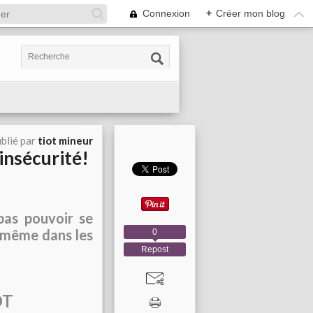
Connexion
+
Créer mon blog
blié par
tiot mineur
insécurité!
pas pouvoir se
a même dans les
0
Repost
OT