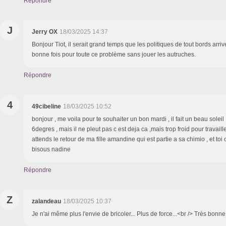
Répondre
J
Jerry OX
18/03/2025 14:37
Bonjour Tiot, il serait grand temps que les politiques de tout bords arri
bonne fois pour toute ce problème sans jouer les autruches.
Répondre
4
49cibeline
18/03/2025 10:52
bonjour , me voila pour te souhaiter un bon mardi , il fait un beau solei
6degres , mais il ne pleut pas c est deja ca ,mais trop froid pour travailler
attends le retour de ma fille amandine qui est partie a sa chimio , et to
bisous nadine
Répondre
Z
zalandeau
18/03/2025 10:37
Je n'ai même plus l'envie de bricoler... Plus de force...<br /> Très bonn