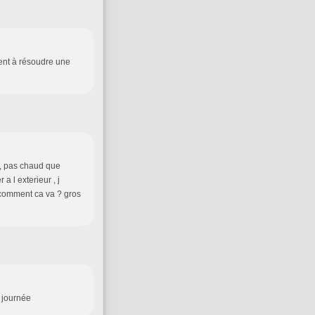
vent à résoudre une
l , pas chaud que
 a l exterieur , j
i comment ca va ? gros
e journée