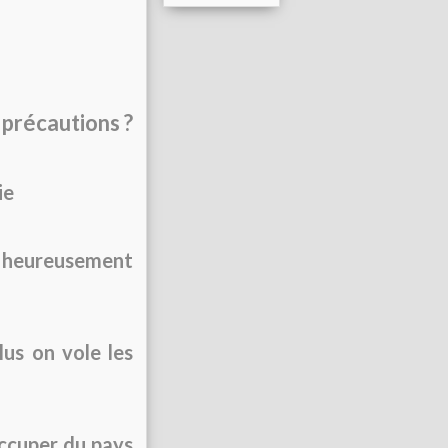
 précautions ?
ie
is heureusement
lus on vole les
occuper du pays