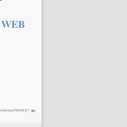
u WEB
r le bateau FRANCE ?