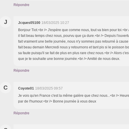
Répondre
J
Jcques05100
18/03/2025 10:27
Bonjour Tiot.<br /> J'espère que comme nous, tout va bien pour toi.<br 
il fait beau temps chez nous, pourvu que ça dure.<br /> Depuis l'ouvertu
fait vraiment une belle journée, nous n'y sommes pas retourné à cause 
fait beau demain Mercredi nous y retournons et tant pis si le poisson b
sa faute puisqu'il se fait de plus en plus rare chez nous.<br /> Alors c'
que je te souhaite une bonne journée.<br /> Amitié de nous deux.
Répondre
C
Coyote01
18/03/2025 09:57
Je vois qu'en France c'est la même galère que chez nous...<br /> Heur
par de l'humour.<br /> Bonne journée à vous deux
Répondre