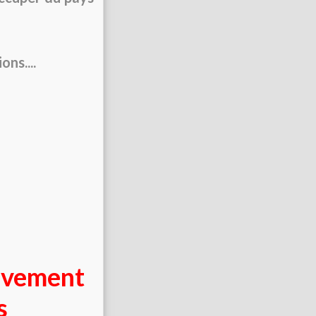
ons....
tivement
s