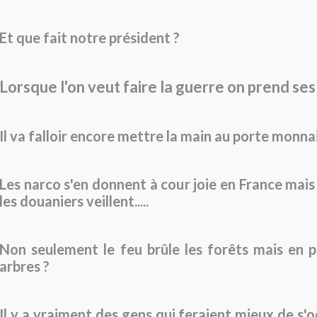
Et que fait notre président ?
Lorsque l'on veut faire la guerre on prend ses
Il va falloir encore mettre la main au porte monna
Les narco s'en donnent à cour joie en France ma
les douaniers veillent.....
Non seulement le feu brûle les forêts mais en p
arbres ?
Il y a vraiment des gens qui feraient mieux de s'