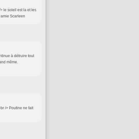
> le soleil est la et les
n amie Scarleen
tinue à détruire tout
quand même.
br /> Poutine ne fait