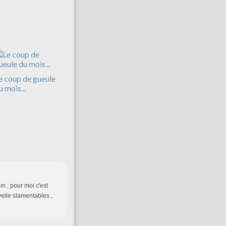
e coup de gueule
u mois...
 , pour moi c'est
velle slamentables ,