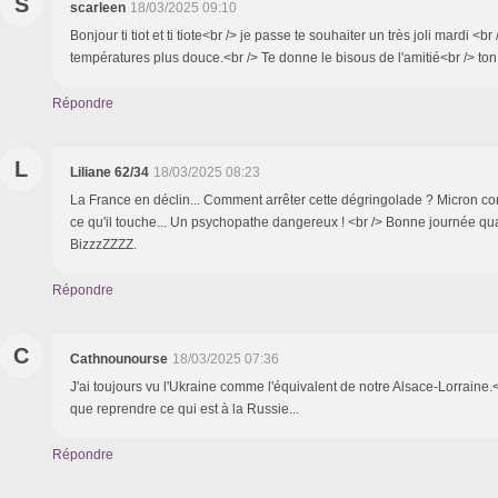
S
scarleen
18/03/2025 09:10
Bonjour ti tiot et ti tiote<br /> je passe te souhaiter un très joli mardi <br /
températures plus douce.<br /> Te donne le bisous de l'amitié<br /> to
Répondre
L
Liliane 62/34
18/03/2025 08:23
La France en déclin... Comment arrêter cette dégringolade ? Micron con
ce qu'il touche... Un psychopathe dangereux ! <br /> Bonne journée 
BizzzZZZZ.
Répondre
C
Cathnounourse
18/03/2025 07:36
J'ai toujours vu l'Ukraine comme l'équivalent de notre Alsace-Lorraine.<
que reprendre ce qui est à la Russie...
Répondre