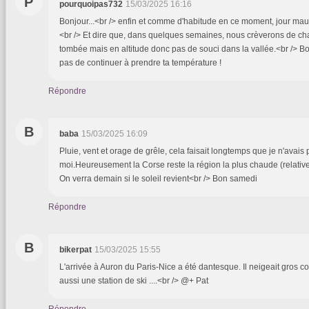
P
pourquoipas732
15/03/2025 16:16
Bonjour...<br /> enfin et comme d'habitude en ce moment, jour maus
<br /> Et dire que, dans quelques semaines, nous crèverons de cha
tombée mais en altitude donc pas de souci dans la vallée.<br /> B
pas de continuer à prendre ta température !
Répondre
B
baba
15/03/2025 16:09
Pluie, vent et orage de grêle, cela faisait longtemps que je n'avai
moi.Heureusement la Corse reste la région la plus chaude (relativ
On verra demain si le soleil revient<br /> Bon samedi
Répondre
B
bikerpat
15/03/2025 15:55
L'arrivée à Auron du Paris-Nice a été dantesque. Il neigeait gros co
aussi une station de ski ....<br /> @+ Pat
Répondre