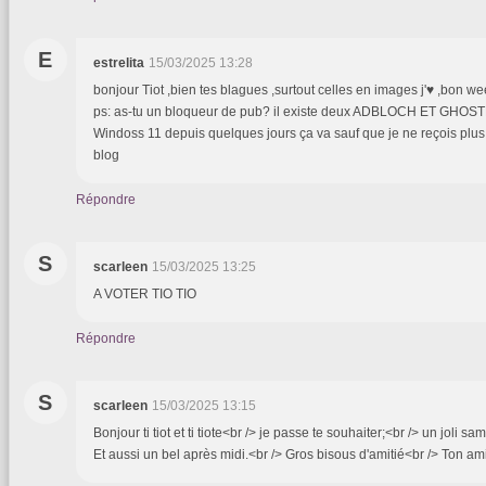
E
estrelita
15/03/2025 13:28
bonjour Tiot ,bien tes blagues ,surtout celles en images j'♥ ,bon w
ps: as-tu un bloqueur de pub? il existe deux ADBLOCH ET GHOSTER
Windoss 11 depuis quelques jours ça va sauf que je ne reçois plus
blog
Répondre
S
scarleen
15/03/2025 13:25
A VOTER TIO TIO
Répondre
S
scarleen
15/03/2025 13:15
Bonjour ti tiot et ti tiote<br /> je passe te souhaiter;<br /> un joli s
Et aussi un bel après midi.<br /> Gros bisous d'amitié<br /> Ton a