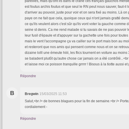
pareilles, mais qu'ont ils dans le crâne ces français gauchos merde
est foutus archis foutus et que seul le RN peut nous sauver, faut-il l
d'arriver au pouvoir, juste pour voir et on sera fixé au moins. Là on
paye on ne fait que cela, quoique ceux qui n'ont jamais gratté dem
ce qu'ils veulent alors c'est sûr qu'ils vont voter la gauche comme 
seine st denis. Ca me rend malade si tu savais de ne pas pouvoir 
leur fusil d'épaule et d'appuyer sur la gachette une fois pour toutes !
mais le vent l'accompagne ça va cailler sur le port mais bon au mo
et resteront que nos amis qui pensent comme nous et on se retrouv
dizaine lolll une émeute hiiii, les flics tournent en voiture au moins
se baladent plutôt qu'autre chose car jamais on a été contrôlé...<
et laisse moi ce poisson tranquille grrrrr ! Bisous à la tiotte aussi e
Répondre
B
Bregwin
15/03/2025 11:53
Salut,<br /> de bonnes blagues pour la fin de semaine.<br /> Porte
cordialement -
Répondre