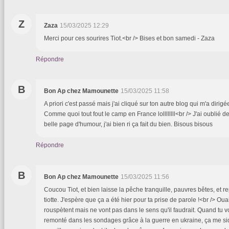
Z
Zaza
15/03/2025 12:29
Merci pour ces sourires Tiot.<br /> Bises et bon samedi - Zaza
Répondre
B
Bon Ap chez Mamounette
15/03/2025 11:58
A priori c'est passé mais j'ai cliqué sur ton autre blog qui m'a dirig
Comme quoi tout fout le camp en France lollllllll<br /> J'ai oublié de
belle page d'humour, j'ai bien ri ça fait du bien. Bisous bisous
Répondre
B
Bon Ap chez Mamounette
15/03/2025 11:56
Coucou Tiot, et bien laisse la pêche tranquille, pauvres bêtes, et re
tiotte. J'espère que ça a été hier pour ta prise de parole !<br /> Ou
rouspètent mais ne vont pas dans le sens qu'il faudrait. Quand tu v
remonté dans les sondages grâce à la guerre en ukraine, ça me sid