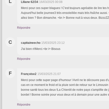
L
Liliane 62/34
16/03/2025 00:08
Merci pour ces super blagues ! C'est toujours agréable de lire tes hi
Aujourd'hui belle journee3 très ensoleillée mais très fraîche aussi.
allez bien ? Bon dimanche. <br /> Bonne nuit à vous deux. BizzzZ
Répondre
C
capitaineecho
15/03/2025 23:12
J'ai bien ri!Merci.<br /> Bisous
Répondre
F
Françoise2
15/03/2025 21:07
Merci pour cette super page d'humour ! Avril ne te découvre pas d'un 
cas en ce moment le froid et la pluie sont de retour sur le Limousin
bonne santé tous les deux !La Chienlit de notre pays s'amplifie de jo
bordel ! Bonne soirée pour vous deux et à demain pour une autre 
Répondre