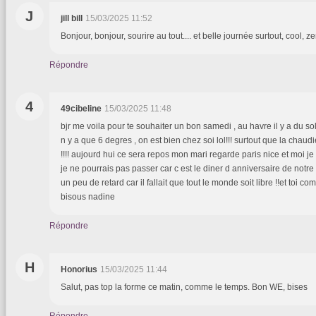
J
jill bill
15/03/2025 11:52
Bonjour, bonjour, sourire au tout.... et belle journée surtout, cool, zen 
Répondre
4
49cibeline
15/03/2025 11:48
bjr me voila pour te souhaiter un bon samedi , au havre il y a du solei
n y a que 6 degres , on est bien chez soi lol!!! surtout que la chaud
!!!! aujourd hui ce sera repos mon mari regarde paris nice et moi je
je ne pourrais pas passer car c est le diner d anniversaire de notre pe
un peu de retard car il fallait que tout le monde soit libre !!et toi 
bisous nadine
Répondre
H
Honorius
15/03/2025 11:44
Salut, pas top la forme ce matin, comme le temps. Bon WE, bises
Répondre