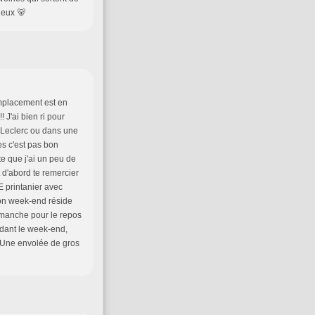
deux 🐻
emplacement est en
 J'ai bien ri pour
 Leclerc ou dans une
es c'est pas bon
te que j'ai un peu de
 d'abord te remercier
E printanier avec
 bon week-end réside
dimanche pour le repos
endant le week-end,
> Une envolée de gros