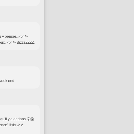
 y penser...<br />
eux. <br /> BizzzZZZZ.
 week end
 qu'il y a dedans 🤢🤮
nce" !!<br /> A