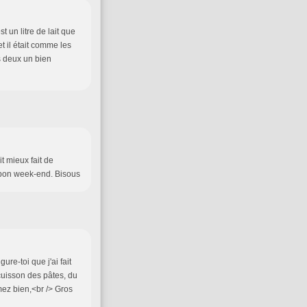
t un litre de lait que
et il était comme les
es deux un bien
it mieux fait de
 bon week-end. Bisous
ure-toi que j'ai fait
 cuisson des pâtes, du
mez bien,<br /> Gros