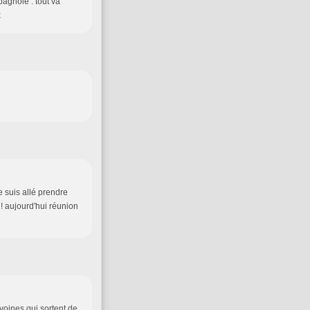
agnole : tout va
x
je suis allé prendre
 ! aujourd'hui réunion
pivoines qui sortent de