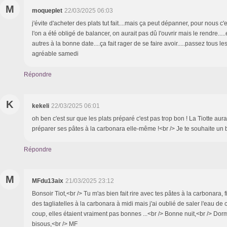
M
moqueplet
22/03/2025 06:03
j'évite d'acheter des plats tut fait....mais ça peut dépanner, pour nous c'es
l'on a été obligé de balancer, on aurait pas dû l'ouvrir mais le rendre.....
autres à la bonne date....ça fait rager de se faire avoir.....passez tous l
agréable samedi
Répondre
K
kekeli
22/03/2025 06:01
oh ben c'est sur que les plats préparé c'est pas trop bon ! La Tiotte aura
préparer ses pâtes à la carbonara elle-même !<br /> Je te souhaite un
Répondre
M
MFdu13aix
21/03/2025 23:12
Bonsoir Tiot,<br /> Tu m'as bien fait rire avec tes pâtes à la carbonara, fig
des tagliatelles à la carbonara à midi mais j'ai oublié de saler l'eau de
coup, elles étaient vraiment pas bonnes ...<br /> Bonne nuit,<br /> Dor
bisous,<br /> MF