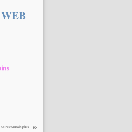
u WEB
ains
ne reconnais plus !