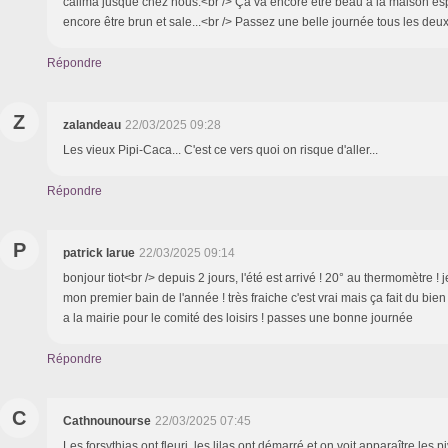
calima jusque chez nous.<br /> Ça va encore être beau à la maison esp
encore être brun et sale...<br /> Passez une belle journée tous les deu
Répondre
Z
zalandeau
22/03/2025 09:28
Les vieux Pipi-Caca... C'est ce vers quoi on risque d'aller...
Répondre
P
patrick larue
22/03/2025 09:14
bonjour tiot<br /> depuis 2 jours, l'été est arrivé ! 20° au thermomètre ! 
mon premier bain de l'année ! très fraiche c'est vrai mais ça fait du bien
a la mairie pour le comité des loisirs ! passes une bonne journée
Répondre
C
Cathnounourse
22/03/2025 07:45
Les forsythias ont fleuri, les lilas ont démarré et on voit apparaître les 