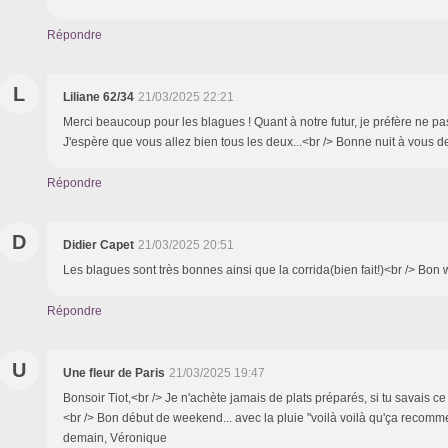
Répondre
L
Liliane 62/34
21/03/2025 22:21
Merci beaucoup pour les blagues ! Quant à notre futur, je préfère ne pas
J'espère que vous allez bien tous les deux...<br /> Bonne nuit à vous d
Répondre
D
Didier Capet
21/03/2025 20:51
Les blagues sont très bonnes ainsi que la corrida(bien fait!)<br /> Bon
Répondre
U
Une fleur de Paris
21/03/2025 19:47
Bonsoir Tiot,<br /> Je n'achète jamais de plats préparés, si tu savais ce
<br /> Bon début de weekend... avec la pluie "voilà voilà qu'ça recomme
demain, Véronique