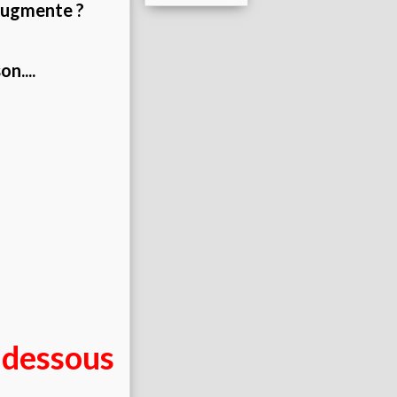
 augmente ?
n....
i dessous