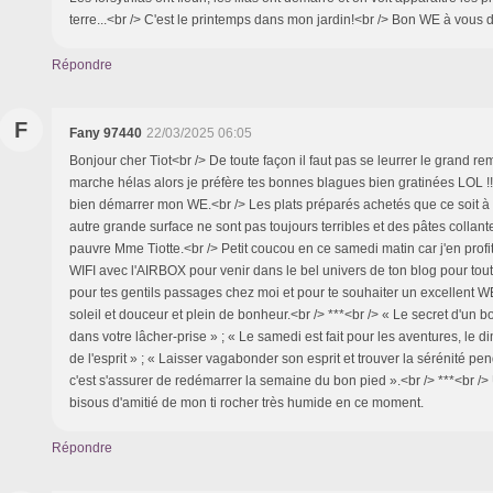
terre...<br /> C'est le printemps dans mon jardin!<br /> Bon WE à vous 
Répondre
F
Fany 97440
22/03/2025 06:05
Bonjour cher Tiot<br /> De toute façon il faut pas se leurrer le grand r
marche hélas alors je préfère tes bonnes blagues bien gratinées LOL !!!!
bien démarrer mon WE.<br /> Les plats préparés achetés que ce soit à
autre grande surface ne sont pas toujours terribles et des pâtes collant
pauvre Mme Tiotte.<br /> Petit coucou en ce samedi matin car j'en profi
WIFI avec l'AIRBOX pour venir dans le bel univers de ton blog pour tout
pour tes gentils passages chez moi et pour te souhaiter un excellent W
soleil et douceur et plein de bonheur.<br /> ***<br /> « Le secret d'un
dans votre lâcher-prise » ; « Le samedi est fait pour les aventures, le 
de l'esprit » ; « Laisser vagabonder son esprit et trouver la sérénité p
c'est s'assurer de redémarrer la semaine du bon pied ».<br /> ***<br /
bisous d'amitié de mon ti rocher très humide en ce moment.
Répondre