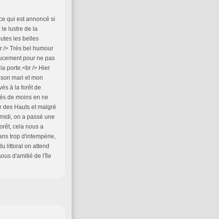
 ce qui est annoncé si
le lustre de la
utes les belles
br /> Très bel humour
oucement pour ne pas
la porte.<br /> Hier
 son mari et mon
vés à la forêt de
rés de moins en ne
r des Hauts et malgré
 midi, on a passé une
orêt, cela nous a
ans trop d'intempérie,
u littoral on attend
us d'amitié de l'île