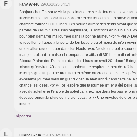
F
Fany 97440
29/01/2025 04:14
Bonjour cher Tiot<br /> Ah la paix intérieure sic sic forcément avec tout
tu consommes tout cela tu dois dormir et ronfler comme un brave et voir 
chambre tourner LOL !!!<br /> Les poules auront des dents avant que to
paroles de ces ministres s'accomplissent, ils sont forts en bla bla bla.<
pour bien démarrer ma journée dans la bonne humeur.<br /> <br /> D
te réveiller je frappe à la porte de ton beau blog et merci de m'en ouvrir 
on est allés pique niquer dans les Hauts avec Nicole une belle sœur et
mari, en quittant la maison la température affichait 35° hier matin et arri
Bébour Plaine des Palmistes dans les Hauts on avait 20° donc 15 deg
faisant qu'environ 40 kms, quel bonheur de respirer un peu de fraîcheu
le temps gris, un peu de brouillard et même du crachat de pluie l'après
excellente journée sous un grand kiosque bien abrité dans cette belle f
changé les idées. <br /> Toi j'espère que ta journée d'hier a été belle, s
avec du soleil et je t'envoie du soleil car chez moi dans les bas le long d
désespérément la pluie qui ne vient pas.<br /> Une envolée de gros biso
intense.
Répondre
L
Liliane 62/34
29/01/2025 00:51