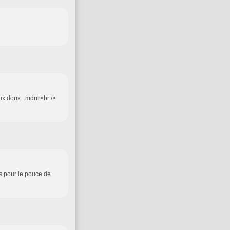
ux doux...mdrrr<br />
is pour le pouce de