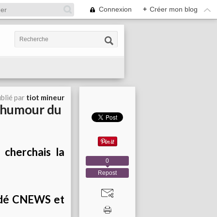
Connexion
+
Créer mon blog
blié par
tiot mineur
l'humour du
 cherchais la
0
Repost
gardé CNEWS et