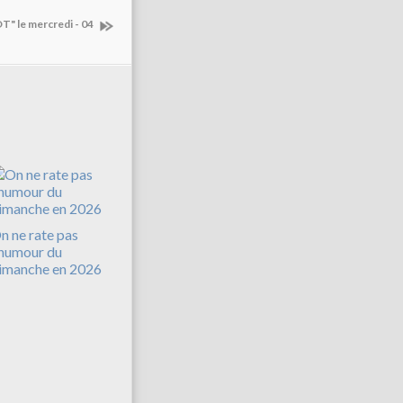
T" le mercredi - 04
n ne rate pas
'humour du
imanche en 2026