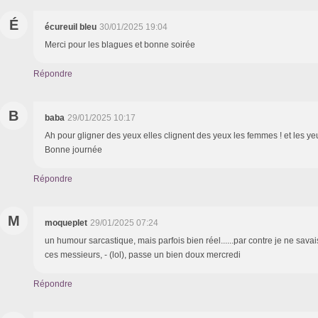
É
écureuil bleu
30/01/2025 19:04
Merci pour les blagues et bonne soirée
Répondre
B
baba
29/01/2025 10:17
Ah pour gligner des yeux elles clignent des yeux les femmes ! et les ye
Bonne journée
Répondre
M
moqueplet
29/01/2025 07:24
un humour sarcastique, mais parfois bien réel......par contre je ne sava
ces messieurs, - (lol), passe un bien doux mercredi
Répondre