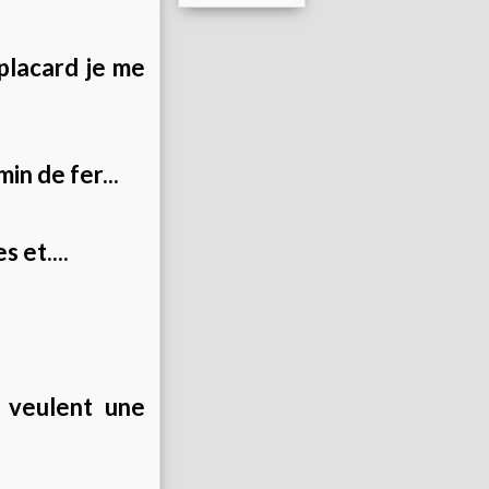
 placard je me
min de fer...
 et....
i veulent une