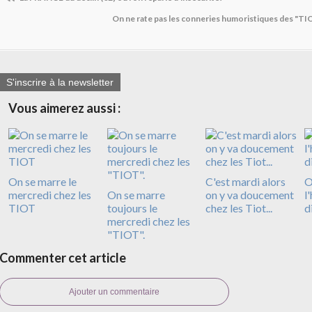
On ne rate pas les conneries humoristiques des "TIO
S'inscrire à la newsletter
Vous aimerez aussi :
On se marre le
C'est mardi alors
O
mercredi chez les
On se marre
on y va doucement
l
TIOT
toujours le
chez les Tiot...
d
mercredi chez les
"TIOT".
Commenter cet article
Ajouter un commentaire