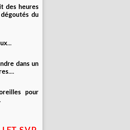
it des heures
t dégoutés du
ux...
tendre dans un
es....
reilles pour
.
ET S.V.P.