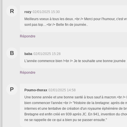
R
rozy
02/01/2025 15:30
Meilleurs voeux à tous les deux..<br /> Merci pour l'humour, c'est v
sont pas top....<br /> Belle fin de journée..
Répondre
B
baba
02/01/2025 15:28
L'année commence bien !<br /> Je te souhaite une bonne journée
Répondre
P
Poumo-thorax
02/01/2025 14:58
Une bonne année et une bonne santé à tous sauf à macron.<br /> 
bien commencer l'année:<br /> "Histoire de la bretagne: après de
internes et une tentative de création d'un royaume éphémère de b
Bretagne est enfin créé en 939 après JC. En 941, invention du ch
ne se rappelle de ce qui a bien pu se passer ensuite."