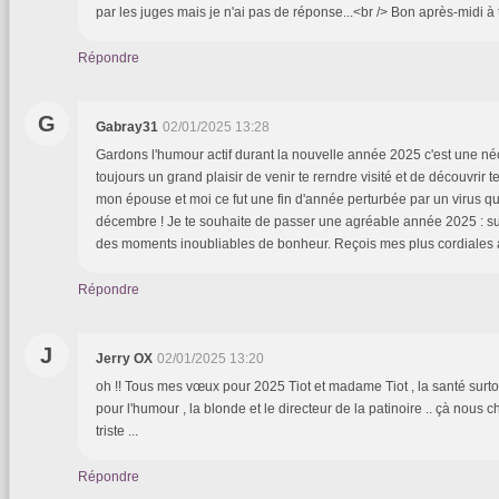
par les juges mais je n'ai pas de réponse...<br /> Bon après-midi à t
Répondre
G
Gabray31
02/01/2025 13:28
Gardons l'humour actif durant la nouvelle année 2025 c'est une néc
toujours un grand plaisir de venir te rerndre visité et de découvrir t
mon épouse et moi ce fut une fin d'année perturbée par un virus qu
décembre ! Je te souhaite de passer une agréable année 2025 : su
des moments inoubliables de bonheur. Reçois mes plus cordiales 
Répondre
J
Jerry OX
02/01/2025 13:20
oh !! Tous mes vœux pour 2025 Tiot et madame Tiot , la santé surtou
pour l'humour , la blonde et le directeur de la patinoire .. çà nous c
triste ...
Répondre