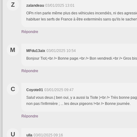
Z
zalandeau
03/01/2025 13:01
OPn n'en parle même plus des véhicules incendiés, ni des agression
habituer les serfs de France à être exterminés sans qu'ils le sachent
Répondre
M
MFdu13aix
03/01/2025 10:54
Bonjour Tiot,<br /> Bonne page.<br /> Bon vendredi.<br /> Gros bi
Répondre
C
Coyote01
03/01/2025 09:47
Salut vous deux.( ben oui, y a aussi la Tiote )<br /> Très bonne page,
non pas l'infirmière ; ... les deux pigeons !<br /> Bonne journée.
Répondre
U
ulla
03/01/2025 09:16