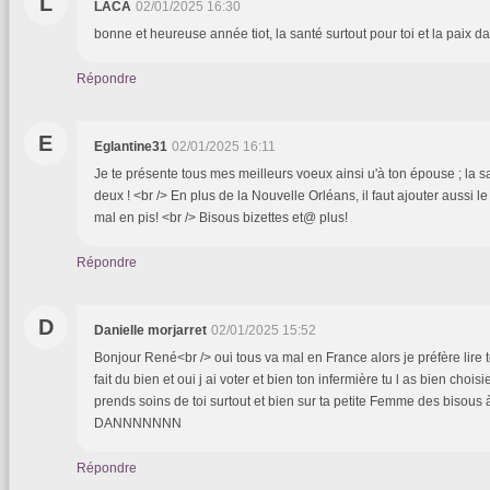
L
LACA
02/01/2025 16:30
bonne et heureuse année tiot, la santé surtout pour toi et la paix d
Répondre
E
Eglantine31
02/01/2025 16:11
Je te présente tous mes meilleurs voeux ainsi u'à ton épouse ; la sa
deux ! <br /> En plus de la Nouvelle Orléans, il faut ajouter aussi l
mal en pis! <br /> Bisous bizettes et@ plus!
Répondre
D
Danielle morjarret
02/01/2025 15:52
Bonjour René<br /> oui tous va mal en France alors je préfère lire 
fait du bien et oui j ai voter et bien ton infermière tu l as bien cho
prends soins de toi surtout et bien sur ta petite Femme des bisous
DANNNNNNN
Répondre