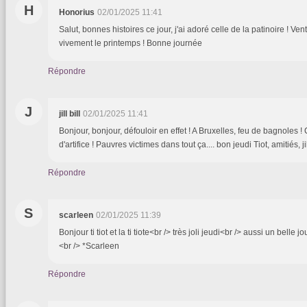
H
Honorius
02/01/2025 11:41
Salut, bonnes histoires ce jour, j'ai adoré celle de la patinoire ! Vent
vivement le printemps ! Bonne journée
Répondre
J
jill bill
02/01/2025 11:41
Bonjour, bonjour, défouloir en effet ! A Bruxelles, feu de bagnoles !
d'artifice ! Pauvres victimes dans tout ça.... bon jeudi Tiot, amitiés, ji
Répondre
S
scarleen
02/01/2025 11:39
Bonjour ti tiot et la ti tiote<br /> très joli jeudi<br /> aussi un belle
<br /> *Scarleen
Répondre