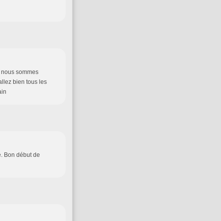
que nous sommes
llez bien tous les
ain
re. Bon début de