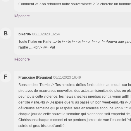
Comment va-t-on retrouver notre souveraineté ? Je cherche un homme.
Répondre
B
biker06
06/11/2023 16:54
Toute l'Italie en Parle.....<br /> <br /> <br /> <br /> <br /> Pourvu que ç
l'autre .....<br /> @+ Pat
Répondre
F
Françoise (Réunion)
06/11/2023 16:49
Bonsoir cher Tiot<br /> Tes histoires drôles font du bien au moral, car h
pire avec de mauvaises nouvelles, des actes antisémites de plus en plus
peur toute cette violence, les news chez les merdias sont à vomir arffff !!
gentille visite.<br /> J'espère que tu as passé un bon week-end.<br /> 
délicieuse semaine qui je l'espère sera ensoleillée et douce.<br /> ***<
chaque jour de cette nouvelle semaine qui s’annonce soit empreint de j
Chérissons chaque moment et ne perdons jamais de vue l’essentiel."<b
soirée et gros bisous d'amitié.