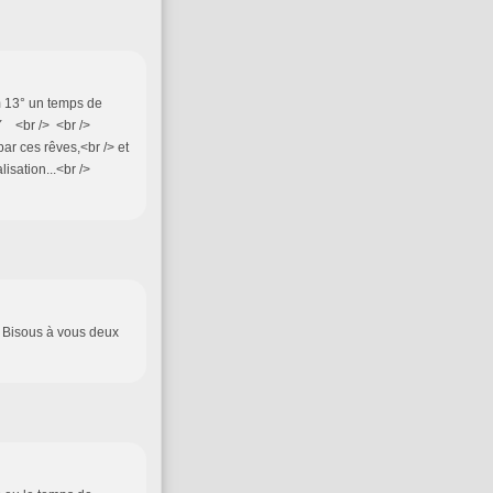
 13° un temps de
 <br /> <br />
par ces rêves,<br /> et
isation...<br />
e Bisous à vous deux