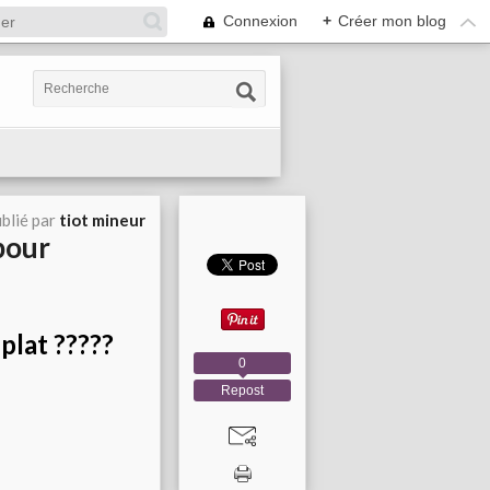
Connexion
+
Créer mon blog
blié par
tiot mineur
 pour
plat ?????
0
Repost