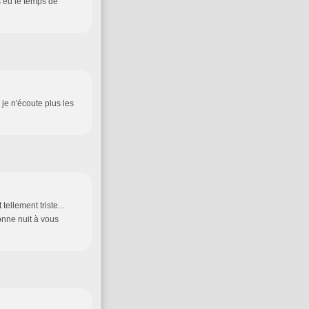
as eu le temps de
je n'écoute plus les
ellement triste...
onne nuit à vous