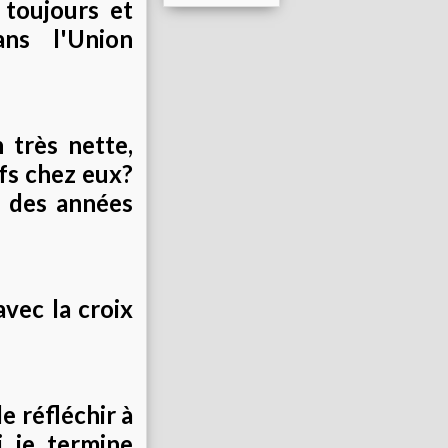
toujours et
ns l'Union
 très nette,
fs chez eux?
e des années
avec la croix
e réfléchir à
 je termine