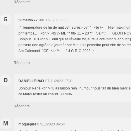
Répondre
5
56meldix77
08/11/2023 06:38
" Température de fin de nuit 03 heures:- 07° " <br /> Hier maximum
printemps... <br /> <br /> ME ** 08- 11 – 23 ** Saint : GEOFFROY
Bonjour TIOT<br /> Celui qui se réveille tot, aura le cœur<br /> adoucit 
passera une agréable journée<br /> qui lui pemettra peut etre de sa réal
AmiCalement JOEL<br /> . * J-G-R-C-2023 *.
Répondre
D
DANIELLE1943
07/11/2023 17:31
Bonjour René <br /> tu as raison rein l humour nous fait du bien merci
ce Mardi rester au chaud DANNN
Répondre
M
moqueplet
07/11/2023 06:54