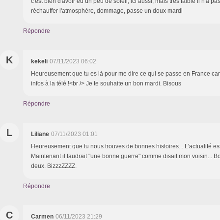
c'est bien d'avoir eu un peu de soleil, ici aussi, mais très faible il n'a p
réchauffer l'atmosphère, dommage, passe un doux mardi
Répondre
K
kekeli
07/11/2023 06:02
Heureusement que tu es là pour me dire ce qui se passe en France car 
infos à la télé !<br /> Je te souhaite un bon mardi. Bisous
Répondre
L
Liliane
07/11/2023 01:01
Heureusement que tu nous trouves de bonnes histoires... L'actualité est t
Maintenant il faudrait "une bonne guerre" comme disait mon voisin... B
deux. BizzzZZZZ.
Répondre
C
Carmen
06/11/2023 21:29