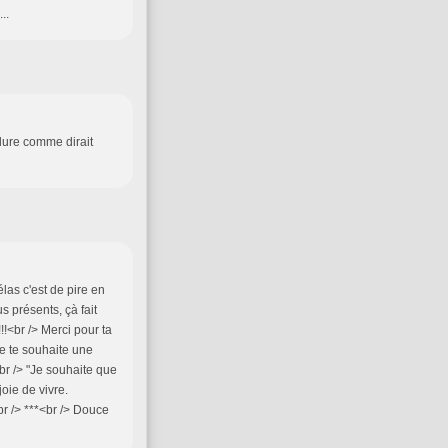
..
a dure comme dirait
élas c'est de pire en
 présents, çà fait
!!<br /> Merci pour ta
Je te souhaite une
br /> "Je souhaite que
oie de vivre.
r /> ***<br /> Douce